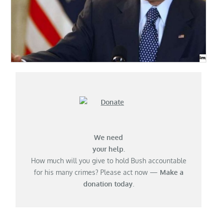
We need
your help.
How much will you give to hold Bush accountable
for his many crimes? Please act now —
Make a
donation today.