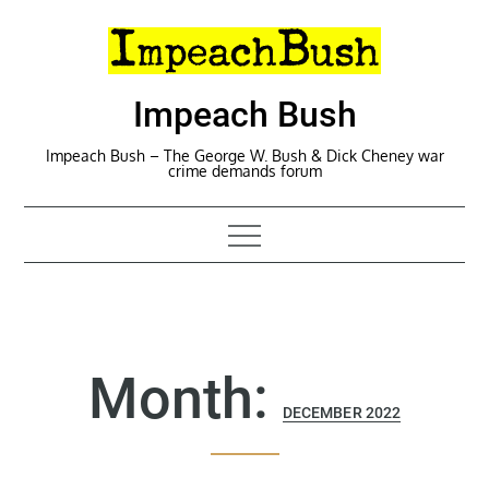
Skip
to
content
Impeach Bush
Impeach Bush – The George W. Bush & Dick Cheney war
crime demands forum
Month:
DECEMBER 2022