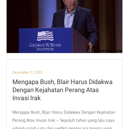
Posted
December 17, 2022
on
Mengapa Bush, Blair Harus Didakwa
Dengan Kejahatan Perang Atas
Invasi Irak
Mengapa Bush, Blair Harus Didakwa Dengan Kejahatan
Perang Atas Invasi Irak – Sepuluh tahun yang lalu saya
adalah salah satu dari sedikit pengacara Inggris yang