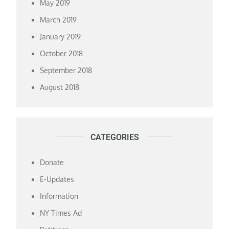
May 2019
March 2019
January 2019
October 2018
September 2018
August 2018
CATEGORIES
Donate
E-Updates
Information
NY Times Ad