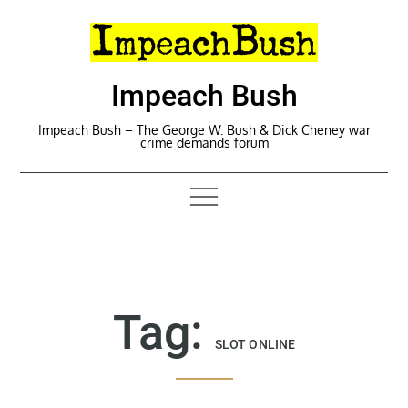
Skip
to
content
Impeach Bush
Impeach Bush – The George W. Bush & Dick Cheney war
crime demands forum
Tag:
SLOT ONLINE