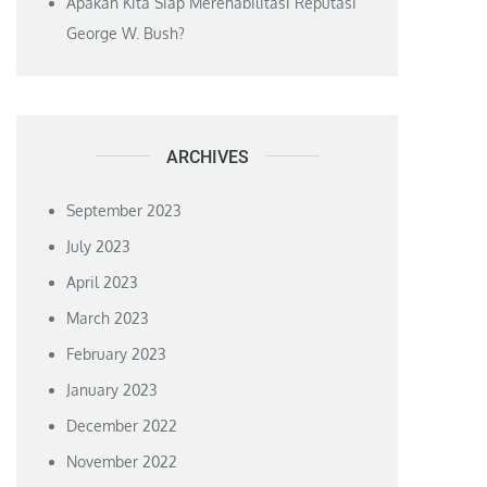
Apakah Kita Siap Merehabilitasi Reputasi
George W. Bush?
ARCHIVES
September 2023
July 2023
April 2023
March 2023
February 2023
January 2023
December 2022
November 2022