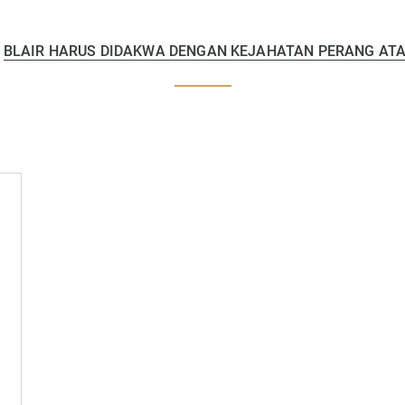
:
BLAIR HARUS DIDAKWA DENGAN KEJAHATAN PERANG ATAS