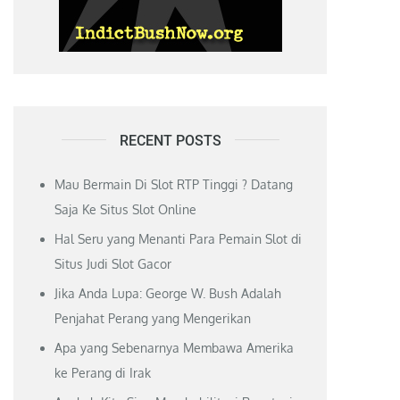
RECENT POSTS
Mau Bermain Di Slot RTP Tinggi ? Datang
Saja Ke Situs Slot Online
Hal Seru yang Menanti Para Pemain Slot di
Situs Judi Slot Gacor
Jika Anda Lupa: George W. Bush Adalah
Penjahat Perang yang Mengerikan
Apa yang Sebenarnya Membawa Amerika
ke Perang di Irak