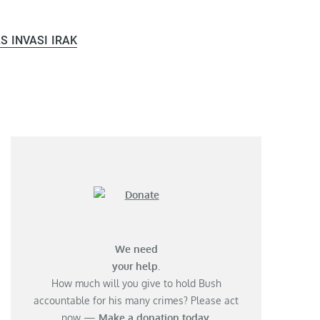
 INVASI IRAK
We need
your help.
How much will you give to hold Bush
accountable for his many crimes? Please act
now —
Make a donation today.