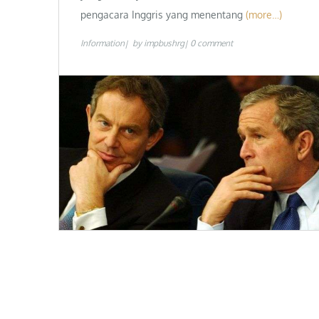
pengacara Inggris yang menentang
(more…)
Information
by
impbushrg
0 comment