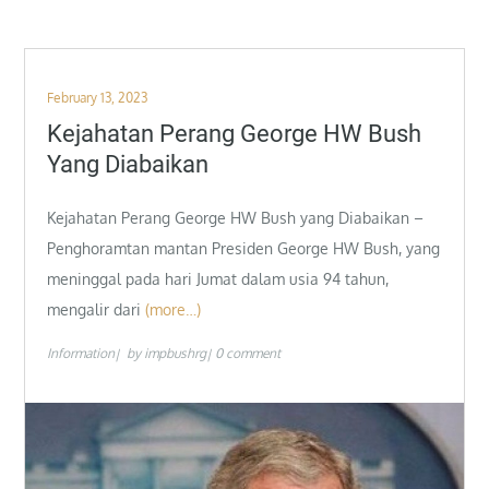
Posted
February 13, 2023
on
Kejahatan Perang George HW Bush
Yang Diabaikan
Kejahatan Perang George HW Bush yang Diabaikan –
Penghoramtan mantan Presiden George HW Bush, yang
meninggal pada hari Jumat dalam usia 94 tahun,
mengalir dari
(more…)
Information
by
impbushrg
0 comment