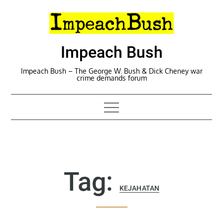
Skip
to
content
Impeach Bush
Impeach Bush – The George W. Bush & Dick Cheney war
crime demands forum
Tag:
KEJAHATAN