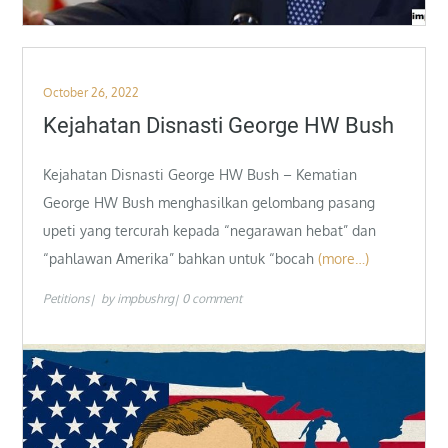
Posted
October 26, 2022
on
Kejahatan Disnasti George HW Bush
Kejahatan Disnasti George HW Bush – Kematian
George HW Bush menghasilkan gelombang pasang
upeti yang tercurah kepada “negarawan hebat” dan
“pahlawan Amerika” bahkan untuk “bocah
(more…)
Petitions
by
impbushrg
0 comment