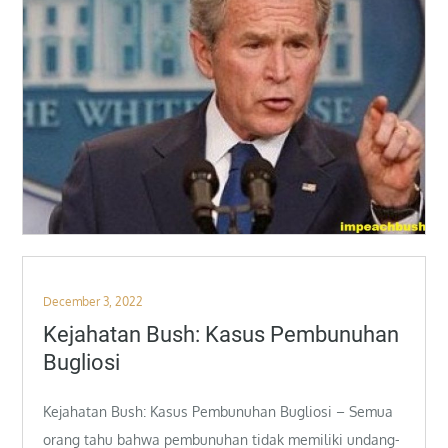
Posted
December 3, 2022
on
Kejahatan Bush: Kasus Pembunuhan
Bugliosi
Kejahatan Bush: Kasus Pembunuhan Bugliosi – Semua
orang tahu bahwa pembunuhan tidak memiliki undang-