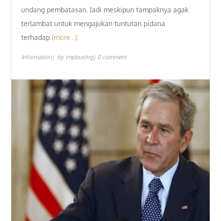
undang pembatasan. Jadi meskipun tampaknya agak
terlambat untuk mengajukan tuntutan pidana
terhadap
(more…)
Information
by
impbushrg
0 comment