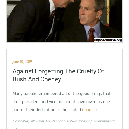
Posted
June 15, 2019
on
Against Forgetting The Cruelty Of
Bush And Cheney
Many people remembered all of the good things that
their president and vice president have given as one
part of their dedication to the United
(more…)
E-Updates
NY Times Ad
Petitions
VoteToImpeach
by
impbushrg