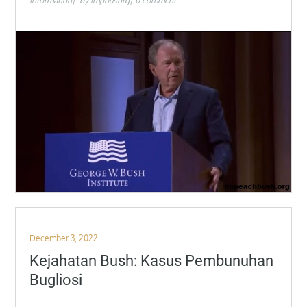
Information
by
impbushrg
0 comment
Posted
December 3, 2022
on
Kejahatan Bush: Kasus Pembunuhan
Bugliosi