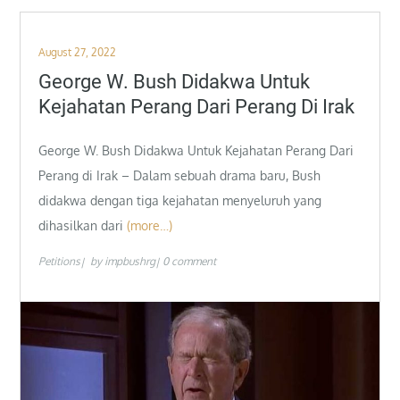
Posted
August 27, 2022
on
George W. Bush Didakwa Untuk
Kejahatan Perang Dari Perang Di Irak
George W. Bush Didakwa Untuk Kejahatan Perang Dari
Perang di Irak – Dalam sebuah drama baru, Bush
didakwa dengan tiga kejahatan menyeluruh yang
dihasilkan dari
(more…)
Petitions
by
impbushrg
0 comment