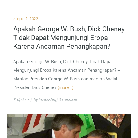
Posted
August 2, 2022
on
Apakah George W. Bush, Dick Cheney
Tidak Dapat Mengunjungi Eropa
Karena Ancaman Penangkapan?
Apakah George W. Bush, Dick Cheney Tidak Dapat
Mengunjungi Eropa Karena Ancaman Penangkapan? –
Mantan Presiden George W. Bush dan mantan Wakil
Presiden Dick Cheney
(more…)
E-Updates
by
impbushrg
0 comment