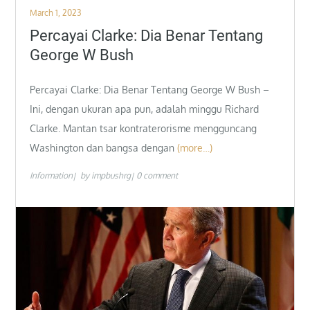
Posted
March 1, 2023
on
Percayai Clarke: Dia Benar Tentang
George W Bush
Percayai Clarke: Dia Benar Tentang George W Bush –
Ini, dengan ukuran apa pun, adalah minggu Richard
Clarke. Mantan tsar kontraterorisme mengguncang
Washington dan bangsa dengan
(more…)
Information
by
impbushrg
0 comment