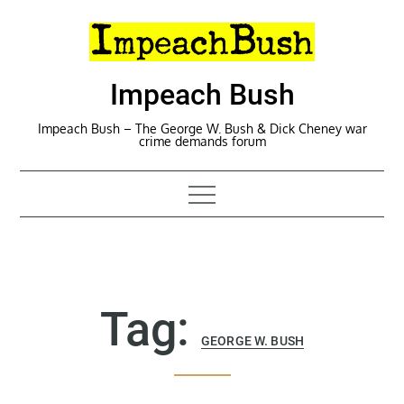
Skip
to
content
Impeach Bush
Impeach Bush – The George W. Bush & Dick Cheney war
crime demands forum
Tag:
GEORGE W. BUSH