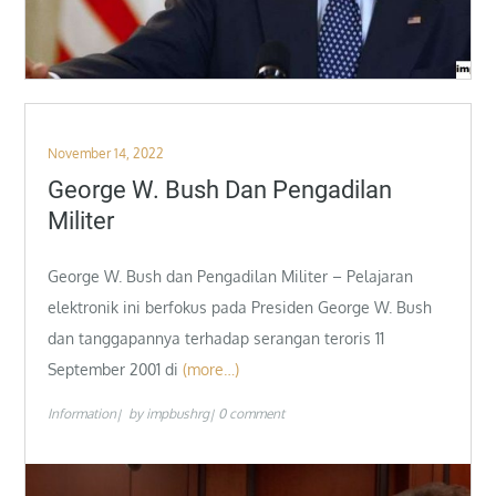
Posted
November 14, 2022
on
George W. Bush Dan Pengadilan
Militer
George W. Bush dan Pengadilan Militer – Pelajaran
elektronik ini berfokus pada Presiden George W. Bush
dan tanggapannya terhadap serangan teroris 11
September 2001 di
(more…)
Information
by
impbushrg
0 comment