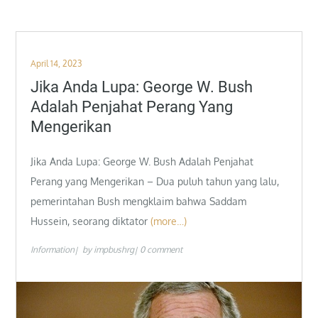
Posted
April 14, 2023
on
Jika Anda Lupa: George W. Bush
Adalah Penjahat Perang Yang
Mengerikan
Jika Anda Lupa: George W. Bush Adalah Penjahat
Perang yang Mengerikan – Dua puluh tahun yang lalu,
pemerintahan Bush mengklaim bahwa Saddam
Hussein, seorang diktator
(more…)
Information
by
impbushrg
0 comment