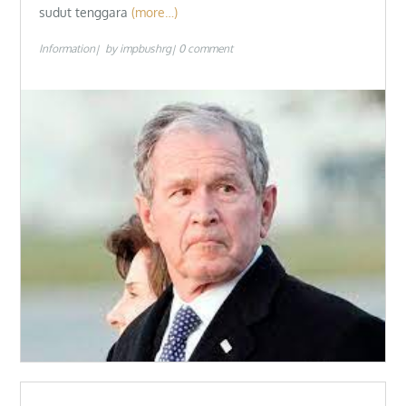
sudut tenggara
(more…)
Information
by
impbushrg
0 comment