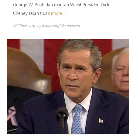
George W. Bush dan mantan Wakil Presiden Dick
Cheney telah tidak
(more…)
NY Times Ad
by
impbushrg
0 comment